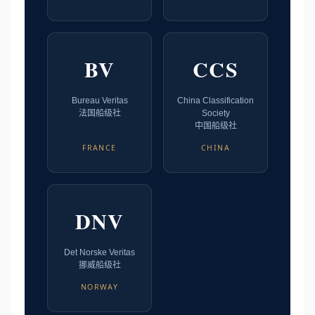
BV
CCS
Bureau Veritas
China Classification
法国船级社
Society
中国船级社
FRANCE
CHINA
DNV
Det Norske Veritas
挪威船级社
NORWAY