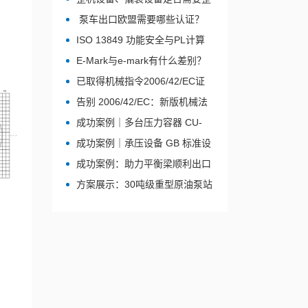
体申请 CRN？
泵车出口欧盟需要哪些认证？
CE合规完整路径解析（2026最
ISO 13849 功能安全与PL计算
新）
指南- CE认证关键步骤
E-Mark与e-mark有什么差别？
已取得机械指令2006/42/EC证
书，如何符合新机械法规（EU）
告别 2006/42/EC：新版机械法
2023/1230？
规 (EU) 2023/1230 强制执行全解
成功案例｜多台压力容器 CU-
析
TR（EAC）认证项目顺利实施
成功案例｜承压设备 GB 标准设
计转化为欧盟
成功案例：助力平衡梁顺利出口
PED（2014/68/EU）的合规实践
荷兰，CERTPI提供欧盟授权代表
方案展示：30吨级重型原油泵站
（EAR）解决方案
出口欧盟合规设计