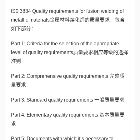
IS0 3834 Quality requirements for fusion welding of
metallic materials金属材料熔化焊的质量要求，包含
如下部分：
Part 1: Criteria for the selection of the appropriate
level of quality requirements质量要求相应等级的选择
准则
Part 2: Comprehensive quality requirements 完整质
量要求
Part 3: Standard quality requirements 一般质量要求
Part 4: Elementary quality requirements 基本质量要
求
Part 5: Documents with which it’s necessary to