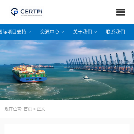
国际项目支持
资源中心
关于我们
联系我们
现在位置:
首页
>
正文