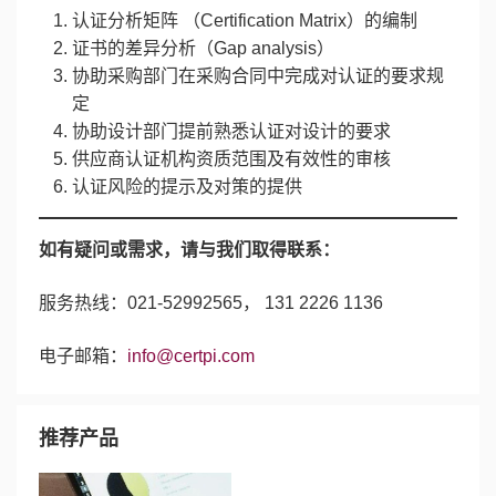
认证分析矩阵 （Certification Matrix）的编制
证书的差异分析（Gap analysis）
协助采购部门在采购合同中完成对认证的要求规
定
协助设计部门提前熟悉认证对设计的要求
供应商认证机构资质范围及有效性的审核
认证风险的提示及对策的提供
如有疑问或需求，请与我们取得联系：
服务热线：021-52992565， 131 2226 1136
电子邮箱：
info@certpi.com
推荐产品