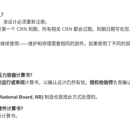
？​
，该设计必须重新注册。
一个 CRN 到期，所有相关 CRN 都会过期。到期日期写在您
仍可继续使用——维护和修理需要相同的部件。如果使用了不同的
力容器计算书？​
新运行或审阅
计算书，以确认设计仍然有效。​
授权检验师
负责确
​(National Board, NB)​
​ 制造也是按此方式处理的。
件计算书？​
新计算书。