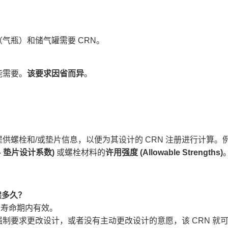
气瓶）和储气罐需要 CRN。
需要。​
该要求因省而异
。
供螺栓和/或垫片信息，以便为其设计的 CRN 注册进行计算。
 – 垫片设计系数)​
​ 或螺栓材料的
许用强度 (Allowable Strengths)​
多久？​
个寿命期内有效。
制要求更改设计，或者没有主动更改设计的意愿，该 CRN 就