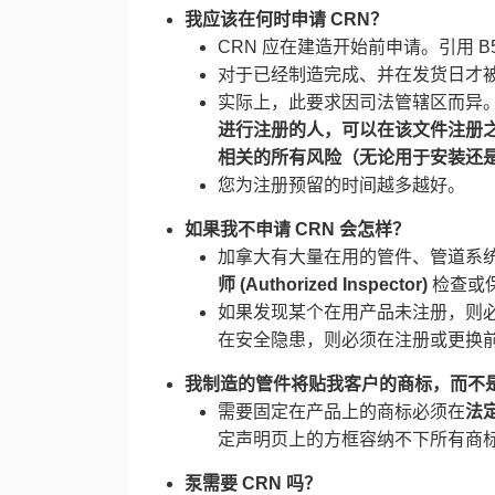
我应该在何时申请 CRN？​
CRN 应在建造开始前申请。引用 B
对于已经制造完成、并在发货日才
实际上，此要求因司法管辖区而异
进行注册的人，可以在该文件注册
相关的所有风险（无论用于安装还是
您为注册预留的时间越多越好。
如果我不申请 CRN 会怎样？​
加拿大有大量在用的管件、管道系统
师 (Authorized Inspector)​
​ 检查
如果发现某个在用产品未注册，则
在安全隐患，则必须在注册或更换
我制造的管件将贴我客户的商标，而不是
需要固定在产品上的商标必须在
法定声
定声明页上的方框容纳不下所有商
泵需要 CRN 吗？​