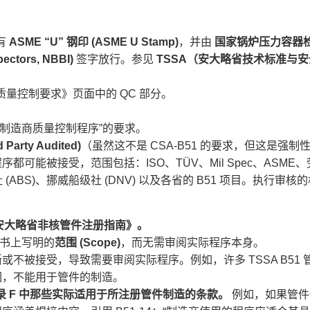
 ​
ASME “U” 钢印 (ASME U Stamp)​
，并由 ​
国家锅炉压力容器
ctors, NBBI)​
​ 签字放行。参见 ​
TSSA（安大略省技术标准与安
质量控制要求》页面中的 QC 部分。
“管件制造商质量控制程序”的要求。
arty Audited)​
​（虽然这不是 CSA-B51 的要求，但这是强制
可能被接受，范围包括：ISO、TÜV、Mil Spec、ASME、
级社 (ABS)、挪威船级社 (DNV) 以及各省的 B51 项目。执行审核
《安大略省非核管件注册指南》。​
证书上写明的
范围 (Scope)​
，而无需审阅实际程序本身。
不被接受，导致需要审阅实际程序。例如，许多 TSSA B51 
围，不能用于管件的制造。
录 F 中那些实际适用于所注册管件制造的条款。​
​ 例如，如果管