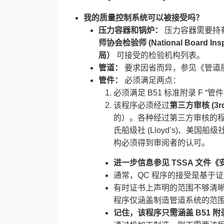
我的质量控制系统可以被接受吗？​
压力容器和锅炉：​
​ 压力容器需要持有
师协会检验师 (National Board Inspe
局）​
​ 可接受的检验机构列表。
管道：​
​ 要求因省而异，参见《管道
管件：​
​ 必须满足两点：
必须满足 B51 标准附录 F 
该程序必须经过
第三方审核 (3rd P
的）。各种经过第三方审核的程序都
氏船级社 (Lloyd’s)、美国船
构必须得到审阅者的认可。
进一步信息参见 TSSA 文件
通常，QC 程序的接受是基于
有时证书上声明的范围不够清晰或
程序仅涵盖制造管道系统的范
记住，该程序只需涵盖 B51 附