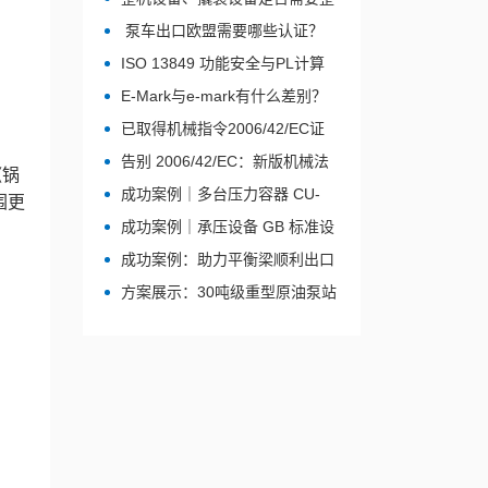
体申请 CRN？
泵车出口欧盟需要哪些认证？
CE合规完整路径解析（2026最
ISO 13849 功能安全与PL计算
新）
指南- CE认证关键步骤
E-Mark与e-mark有什么差别？
已取得机械指令2006/42/EC证
书，如何符合新机械法规（EU）
告别 2006/42/EC：新版机械法
2023/1230？
《锅
规 (EU) 2023/1230 强制执行全解
成功案例｜多台压力容器 CU-
围更
析
TR（EAC）认证项目顺利实施
成功案例｜承压设备 GB 标准设
计转化为欧盟
成功案例：助力平衡梁顺利出口
PED（2014/68/EU）的合规实践
荷兰，CERTPI提供欧盟授权代表
方案展示：30吨级重型原油泵站
（EAR）解决方案
出口欧盟合规设计