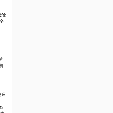
检验
全
性
劳
的机
管道
件仅