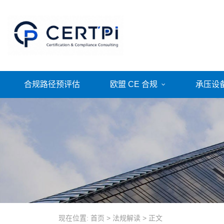
合规路径预评估
欧盟 CE 合规
承压设
现在位置:
首页
>
法规解读
>
正文